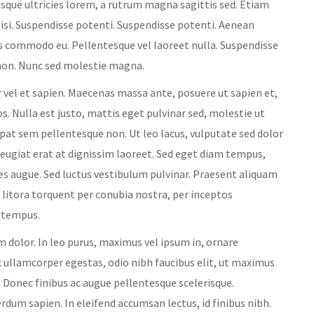
esque ultricies lorem, a rutrum magna sagittis sed. Etiam
lisi. Suspendisse potenti. Suspendisse potenti. Aenean
us commodo eu. Pellentesque vel laoreet nulla. Suspendisse
 non. Nunc sed molestie magna.
 vel et sapien. Maecenas massa ante, posuere ut sapien et,
s. Nulla est justo, mattis eget pulvinar sed, molestie ut
pat sem pellentesque non. Ut leo lacus, vulputate sed dolor
feugiat erat at dignissim laoreet. Sed eget diam tempus,
es augue. Sed luctus vestibulum pulvinar. Praesent aliquam
d litora torquent per conubia nostra, per inceptos
 tempus.
m dolor. In leo purus, maximus vel ipsum in, ornare
 ullamcorper egestas, odio nibh faucibus elit, ut maximus
o. Donec finibus ac augue pellentesque scelerisque.
rdum sapien. In eleifend accumsan lectus, id finibus nibh.