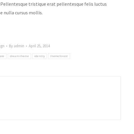
 Pellentesque tristique erat pellentesque felis luctus
e nulla cursus mollis.
ign
By
admin
April 25, 2014
ate
dream-theme
identity
themeforest