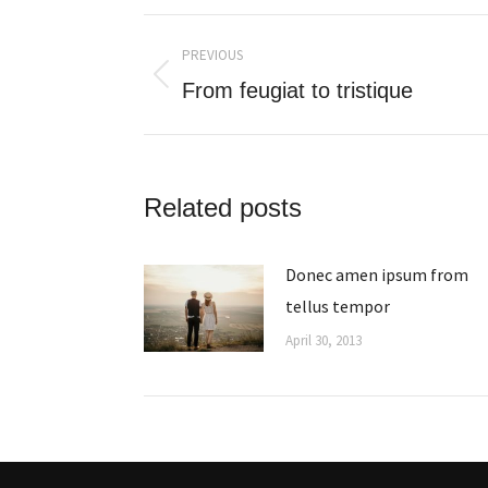
Post
PREVIOUS
navigation
Previous
From feugiat to tristique
post:
Related posts
Donec amen ipsum from
tellus tempor
April 30, 2013