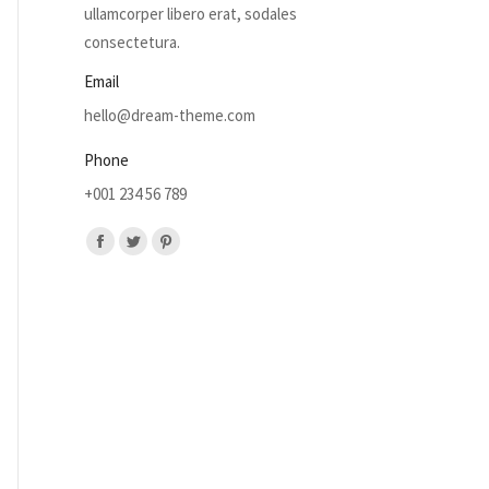
ullamcorper libero erat, sodales
consectetura.
Email
hello@dream-theme.com
Phone
+001 234 56 789
Find us on:
Facebook
Twitter
Pinterest
page
page
page
opens
opens
opens
in
in
in
new
new
new
window
window
window