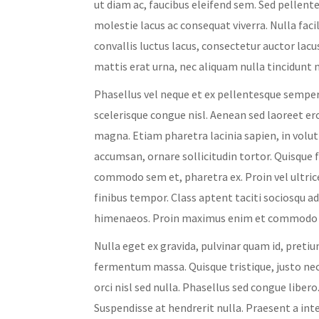
ut diam ac, faucibus eleifend sem. Sed pellent
molestie lacus ac consequat viverra. Nulla faci
convallis luctus lacus, consectetur auctor lac
mattis erat urna, nec aliquam nulla tincidunt
Phasellus vel neque et ex pellentesque semper
scelerisque congue nisl. Aenean sed laoreet ero
magna. Etiam pharetra lacinia sapien, in volut
accumsan, ornare sollicitudin tortor. Quisque 
commodo sem et, pharetra ex. Proin vel ultric
finibus tempor. Class aptent taciti sociosqu a
himenaeos. Proin maximus enim et commodo
Nulla eget ex gravida, pulvinar quam id, pretiu
fermentum massa. Quisque tristique, justo nec
orci nisl sed nulla. Phasellus sed congue liber
Suspendisse at hendrerit nulla. Praesent a inte