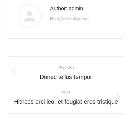
Author:
admin
https://christasloan.com
Post
PREVIOUS
navigation
Previous
Donec tellus tempor
post:
NEXT
Next
Hitrices orci leo: et feugiat eros tristique
post: