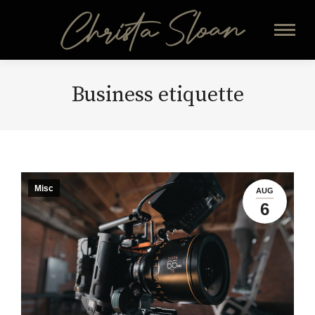
Business etiquette
Misc
AUG
6